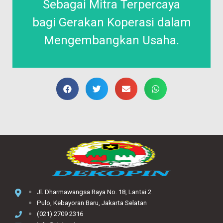
Sebagai Mitra Terpercaya
Menciptakan Jaringan
bagi Gerakan Koperasi dalam
MISI
Mengembangkan Usaha.
Jl. Dharmawangsa Raya No. 18, Lantai 2
Pulo, Kebayoran Baru, Jakarta Selatan
(021) 2709 2316