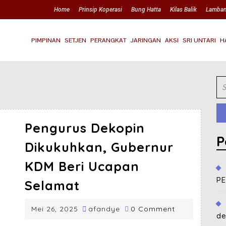
Home
Prinsip Koperasi
Bung Hatta
Kilas Balik
Lamba
PIMPINAN
SETJEN
PERANGKAT
JARINGAN
AKSI
SRI UNTARI
H
Pengurus Dekopin
P
Dikukuhkan, Gubernur
KDM Beri Ucapan
P
Selamat
Mei 26, 2025
afandye
0 Comment
de