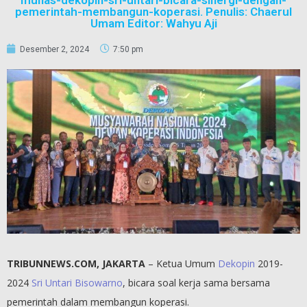
munas-dekopin-sri-untari-bicara-sinergi-dengan-
pemerintah-membangun-koperasi. Penulis: Chaerul
Umam Editor: Wahyu Aji
Desember 2, 2024
7:50 pm
TRIBUNNEWS.COM, JAKARTA
– Ketua Umum
Dekopin
2019-
2024
Sri Untari Bisowarno
, bicara soal kerja sama bersama
pemerintah dalam membangun koperasi.