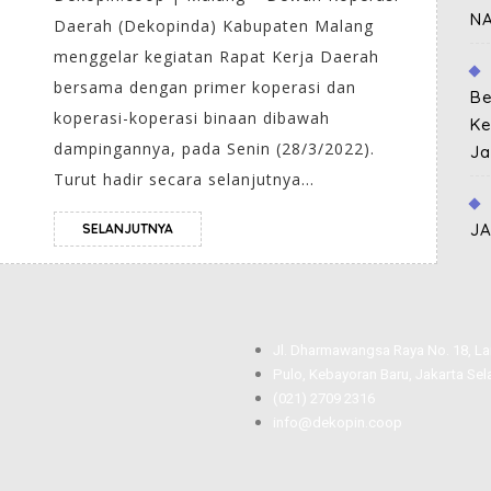
N
Daerah (Dekopinda) Kabupaten Malang
menggelar kegiatan Rapat Kerja Daerah
bersama dengan primer koperasi dan
Be
koperasi-koperasi binaan dibawah
Ke
dampingannya, pada Senin (28/3/2022).
Ja
Turut hadir secara selanjutnya...
J
SELANJUTNYA
Jl. Dharmawangsa Raya No. 18, La
Pulo, Kebayoran Baru, Jakarta Se
(021) 2709 2316
info@dekopin.coop