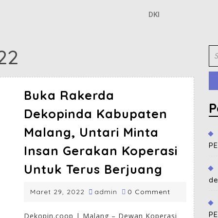
DKI
22
Buka Rakerda
P
Dekopinda Kabupaten
Malang, Untari Minta
P
Insan Gerakan Koperasi
Untuk Terus Berjuang
de
Maret 29, 2022
admin
0 Comment
P
Dekopin.coop | Malang – Dewan Koperasi