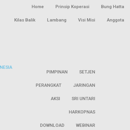
Home
Prinsip Koperasi
Bung Hatta
Kilas Balik
Lambang
Visi Misi
Anggota
NESIA
PIMPINAN
SETJEN
PERANGKAT
JARINGAN
AKSI
SRI UNTARI
HARKOPNAS
DOWNLOAD
WEBINAR