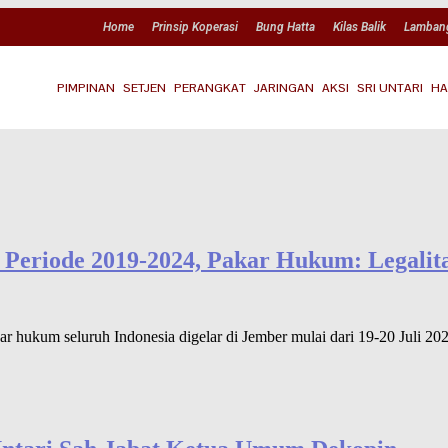
Home
Prinsip Koperasi
Bung Hatta
Kilas Balik
Lamban
PIMPINAN
SETJEN
PERANGKAT
JARINGAN
AKSI
SRI UNTARI
HA
 Periode 2019-2024, Pakar Hukum: Legalit
hukum seluruh Indonesia digelar di Jember mulai dari 19-20 Juli 2